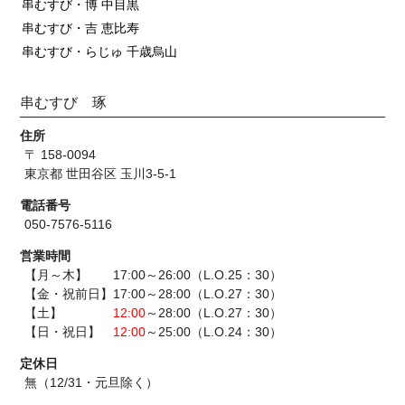
串むすび・博 中目黒
串むすび・吉 恵比寿
串むすび・らじゅ 千歳烏山
串むすび 琢
住所
〒 158-0094
東京都 世田谷区 玉川3-5-1
電話番号
050-7576-5116
営業時間
【月～木】 17:00～26:00（L.O.25：30）
【金・祝前日】17:00～28:00（L.O.27：30）
【土】
12:00
～28:00（L.O.27：30）
【日・祝日】
12:00
～25:00（L.O.24：30）
定休日
無（12/31・元旦除く）