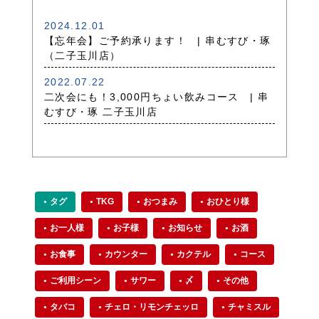
2024.12.01
【忘年会】ご予約承ります！ | 串むすび・琢
（二子玉川店）
2022.07.22
二次会にも！3,000円ちょい飲みコース | 串
むすび・琢 二子玉川店
タグ
TKG
おつまみ
おひとり様
お一人様
お子様
お知らせ
お酒
お食事
カウンター
カクテル
コース
ご利用シーン
サワー
〆
その他
タバコ
チェロ・リモンチェッロ
チャミスル