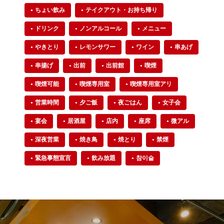
ちょい飲み
テイクアウト・お持ち帰り
ドリンク
ノンアルコール
メニュー
やきとり
レモンサワー
ワイン
串あげ
串揚げ
出前
出前館
喫煙
喫煙可能
喫煙専用室
喫煙専用室アリ
営業時間
夕ご飯
夜ごはん
女子会
宴会
居酒屋
店内
座席
微アル
深夜営業
焼き鳥
焼とり
禁煙
緊急事態宣言
飲み放題
참이슬