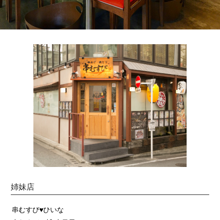
姉妹店
串むすび♥ひいな