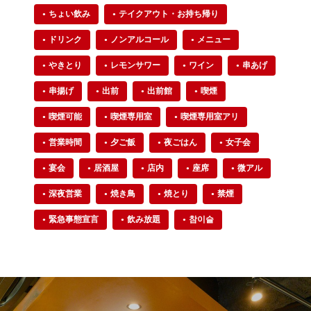
ちょい飲み
テイクアウト・お持ち帰り
ドリンク
ノンアルコール
メニュー
やきとり
レモンサワー
ワイン
串あげ
串揚げ
出前
出前館
喫煙
喫煙可能
喫煙専用室
喫煙専用室アリ
営業時間
夕ご飯
夜ごはん
女子会
宴会
居酒屋
店内
座席
微アル
深夜営業
焼き鳥
焼とり
禁煙
緊急事態宣言
飲み放題
참이슬