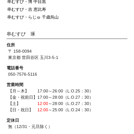
串むすび・博 中目黒
串むすび・吉 恵比寿
串むすび・らじゅ 千歳烏山
串むすび 琢
住所
〒 158-0094
東京都 世田谷区 玉川3-5-1
電話番号
050-7576-5116
営業時間
【月～木】 17:00～26:00（L.O.25：30）
【金・祝前日】17:00～28:00（L.O.27：30）
【土】
12:00
～28:00（L.O.27：30）
【日・祝日】
12:00
～25:00（L.O.24：30）
定休日
無（12/31・元旦除く）