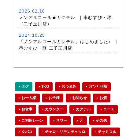
2026.02.10
ノンアルコール★カクテル | 串むすび・琢
（二子玉川店）
2024.10.25
『ノンアルコールカクテル』はじめました♪ |
串むすび・琢 二子玉川店
タグ
TKG
おつまみ
おひとり様
お一人様
お子様
お知らせ
お酒
お食事
カウンター
カクテル
コース
ご利用シーン
サワー
〆
その他
タバコ
チェロ・リモンチェッロ
チャミスル