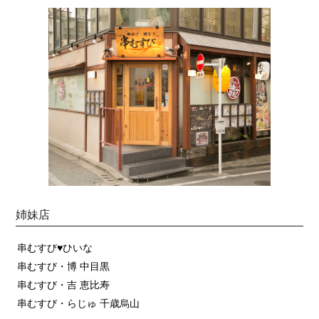
姉妹店
串むすび♥ひいな
串むすび・博 中目黒
串むすび・吉 恵比寿
串むすび・らじゅ 千歳烏山