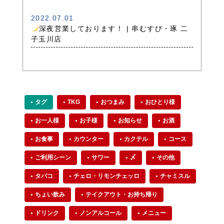
2022.07.01
深夜営業しております！ | 串むすび・琢 二
子玉川店
タグ
TKG
おつまみ
おひとり様
お一人様
お子様
お知らせ
お酒
お食事
カウンター
カクテル
コース
ご利用シーン
サワー
〆
その他
タバコ
チェロ・リモンチェッロ
チャミスル
ちょい飲み
テイクアウト・お持ち帰り
ドリンク
ノンアルコール
メニュー