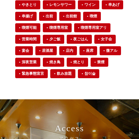
やきとり
レモンサワー
ワイン
串あげ
串揚げ
出前
出前館
喫煙
喫煙可能
喫煙専用室
喫煙専用室アリ
営業時間
夕ご飯
夜ごはん
女子会
宴会
居酒屋
店内
座席
微アル
深夜営業
焼き鳥
焼とり
禁煙
緊急事態宣言
飲み放題
참이슬
Access
アクセス