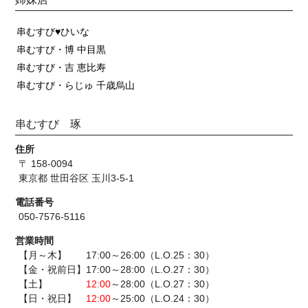
串むすび♥ひいな
串むすび・博 中目黒
串むすび・吉 恵比寿
串むすび・らじゅ 千歳烏山
串むすび 琢
住所
〒 158-0094
東京都 世田谷区 玉川3-5-1
電話番号
050-7576-5116
営業時間
【月～木】 17:00～26:00（L.O.25：30）
【金・祝前日】17:00～28:00（L.O.27：30）
【土】
12:00
～28:00（L.O.27：30）
【日・祝日】
12:00
～25:00（L.O.24：30）