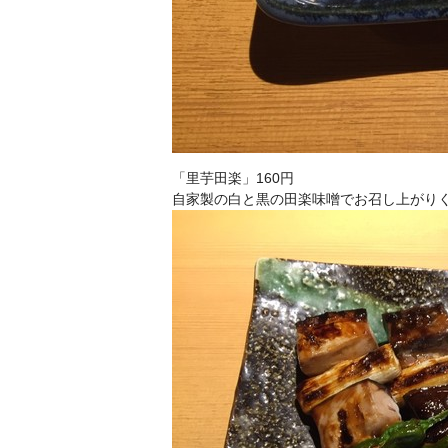
「里芋田楽」160円
自家製の白と黒の田楽味噌でお召し上がり