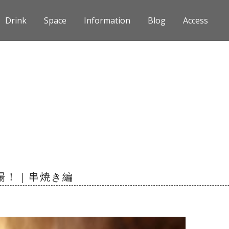
Drink
Space
Information
Blog
Access
場！｜串焼き編