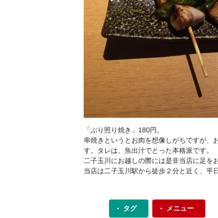
「ぶり照り焼き」180円。
串焼きというとお肉を想像しがちですが、
す。タレは、魚出汁でとった本格派です。
二子玉川にお越しの際には是非当店に足を
当店は二子玉川駅から徒歩２分と近く、平
タグ
メニュー