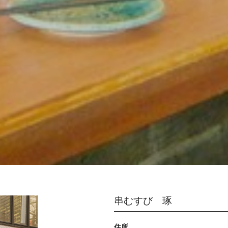
串むすび 琢
住所