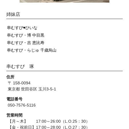
姉妹店
串むすび♥ひいな
串むすび・博 中目黒
串むすび・吉 恵比寿
串むすび・らじゅ 千歳烏山
串むすび 琢
住所
〒 158-0094
東京都 世田谷区 玉川3-5-1
電話番号
050-7576-5116
営業時間
【月～木】 17:00～26:00（L.O.25：30）
【金・祝前日】17:00～28:00（L.O.27：30）