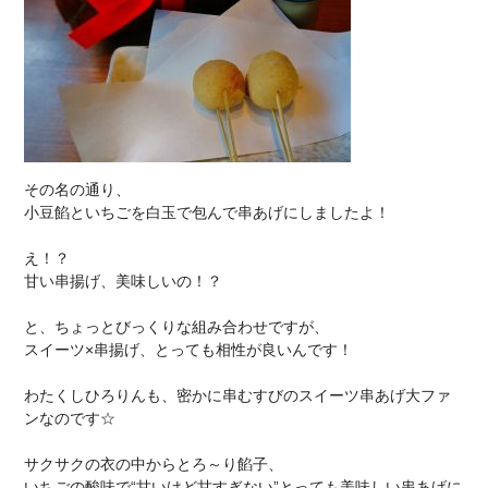
その名の通り、
小豆餡といちごを白玉で包んで串あげにしましたよ！
え！？
甘い串揚げ、美味しいの！？
と、ちょっとびっくりな組み合わせですが、
スイーツ×串揚げ、とっても相性が良いんです！
わたくしひろりんも、密かに串むすびのスイーツ串あげ大ファ
ンなのです☆
サクサクの衣の中からとろ～り餡子、
いちごの酸味で“甘いけど甘すぎない”とっても美味しい串あげに