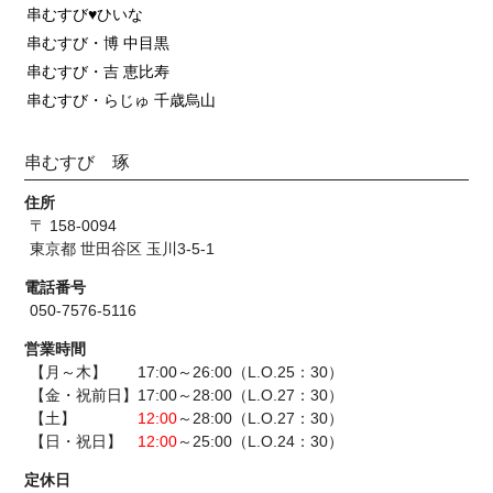
串むすび♥ひいな
串むすび・博 中目黒
串むすび・吉 恵比寿
串むすび・らじゅ 千歳烏山
串むすび 琢
住所
〒 158-0094
東京都 世田谷区 玉川3-5-1
電話番号
050-7576-5116
営業時間
【月～木】 17:00～26:00（L.O.25：30）
【金・祝前日】17:00～28:00（L.O.27：30）
【土】
12:00
～28:00（L.O.27：30）
【日・祝日】
12:00
～25:00（L.O.24：30）
定休日