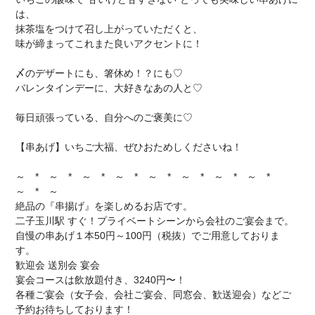
は、
抹茶塩をつけて召し上がっていただくと、
味が締まってこれまた良いアクセントに！
〆のデザートにも、箸休め！？にも♡
バレンタインデーに、大好きなあの人と♡
毎日頑張っている、自分へのご褒美に♡
【串あげ】いちご大福、ぜひおためしくださいね！
～ * ～ * ～ * ～ * ～ * ～ * ～ * ～ *
～ * ～
絶品の『串揚げ』を楽しめるお店です。
二子玉川駅 すぐ！プライベートシーンから会社のご宴会まで。
自慢の串あげ１本50円～100円（税抜）でご用意しておりま
す。
歓迎会 送別会 宴会
宴会コースは飲放題付き、3240円〜！
各種ご宴会（女子会、会社ご宴会、同窓会、歓送迎会）などご
予約お待ちしております！