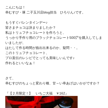
こんにちは！
串むすび・琢 二子玉川店blog
担当
ひろりん♪です。
もうすぐバレンタインデー♪
皆さまチョコは決まりましたか？
私はトリュフチョコレートを作ろうと、
うっかり手作り用のブラックチョコレート500㌘を購入してしま
いましたが、
はたして作る時間が捻出出来るのか、疑問・・。
このトリュフチョコレート、
プロ直伝のレシピでとっても美味しいんです♪
作れるといいなぁ！
さて、
串むすびのちょっと変わり種、甘～い串あげはいかがですか？
『【２月限定！】 いちご大福 ￥162』