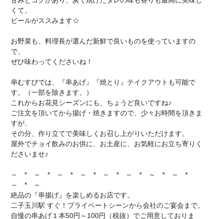
甘みとコクがあり、炭で焼けたタレの味も香りも最高に美味し
くて、
ビールがススみます☆
お野菜も、料理長が選んだ新鮮で良いものを使っていますの
で、
ぜひ味わってくださいね！
串むすびでは、『串あげ』『焼とり』テイクアウトも可能で
す。（一部を除きます。）
これからお花見シーズンにも、ちょうど良いですね♪
ご注文を頂いてから揚げ・焼きますので、少々お時間を頂きま
すが、
その分、作り立てで美味しくお召し上がりいただけます。
屋外でチョイ飲みのお供に、お土産に、お気軽にお立ち寄りく
ださいませ♪
～ * ～ * ～ * ～ * ～ * ～ * ～ * ～ *
～ * ～
絶品の『串揚げ』を楽しめるお店です。
二子玉川駅 すぐ！プライベートシーンから会社のご宴会まで。
自慢の串あげ１本50円～100円（税抜）でご用意しておりま