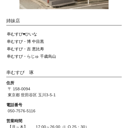
姉妹店
串むすび♥ひいな
串むすび・博 中目黒
串むすび・吉 恵比寿
串むすび・らじゅ 千歳烏山
串むすび 琢
住所
〒 158-0094
東京都 世田谷区 玉川3-5-1
電話番号
050-7576-5116
営業時間
【月～木】 17:00～26:00（L.O.25：30）