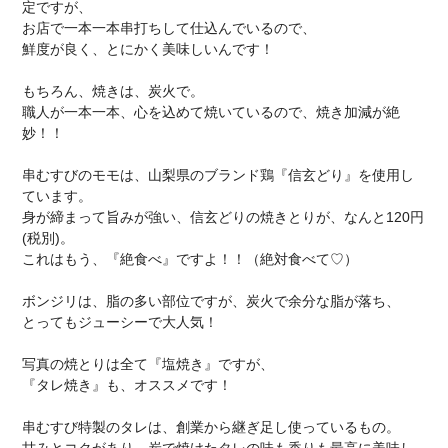
定ですが、
お店で一本一本串打ちして仕込んでいるので、
鮮度が良く、とにかく美味しいんです！
もちろん、焼きは、炭火で。
職人が一本一本、心を込めて焼いているので、焼き加減が絶
妙！！
串むすびのモモは、山梨県のブランド鶏『信玄どり』を使用し
ています。
身が締まって旨みが強い、信玄どりの焼きとりが、なんと120円
(税別)。
これはもう、『絶食べ』ですよ！！（絶対食べて♡）
ボンジリは、脂の多い部位ですが、炭火で余分な脂が落ち、
とってもジューシーで大人気！
写真の焼とりは全て『塩焼き』ですが、
『タレ焼き』も、オススメです！
串むすび特製のタレは、創業から継ぎ足し使っているもの。