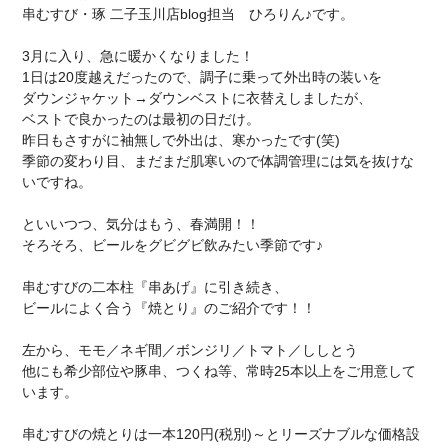
串むすび・琢 二子玉川店blog
担当
ひろりん♪です。
3月に入り、急に暖かくなりました！
1日は20度越えだったので、調子に乗って外出時の装いを
ダウンジャケット→ダウンベストに衣替えしましたが、
ベストで良かったのは最初の日だけ。
昨日もさすがに袖無しで外出は、寒かったです(笑)
季節の変わり目、まだまだ肌寒いので体調管理には気を抜けな
いですね。
といいつつ、気分はもう、春満開！！
そろそろ、ビールをグビグビ飲みたい季節です♪
串むすびの二本柱『串あげ』に引き続き、
ビールによく合う『焼とり』のご紹介です！！
左から、モモ／ネギ間／ボンジリ／トマト／ししとう
他にも希少部位や豚串、つくね等、常時25本以上をご用意して
います。
串むすびの焼とりは一本120円(税別)～とリーズナブルな価格設