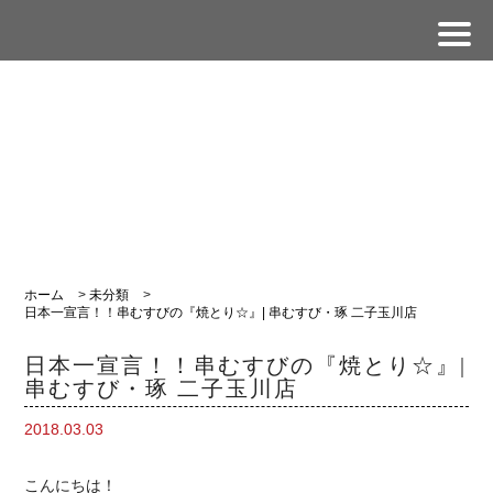
ホーム
>
未分類
>
日本一宣言！！串むすびの『焼とり☆』| 串むすび・琢 二子玉川店
日本一宣言！！串むすびの『焼とり☆』|
串むすび・琢 二子玉川店
2018.03.03
こんにちは！