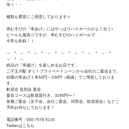
等々・・
種類も豊富にご用意しております☆
串むすびの『串あげ』にはやっぱりハイボールがよく合う♪
ビールも最高☆ですが、串むすびのハイボールで、
今宵も乾杯！！
～ * ～ * ～ * ～ * ～ * ～ * ～ * ～ *
～ * ～
絶品の『串揚げ』を楽しめるお店です。
二子玉川駅 すぐ！プライベートシーンから会社のご宴会まで。
自慢の串あげ１本50円～100円（税抜）でご用意しておりま
す。
歓迎会 送別会 宴会
宴会コースは飲放題付き、3240円〜！
各種ご宴会（女子会、会社ご宴会、同窓会、歓送迎会）などご
予約お待ちしております！
電話番号：050-7576-5116
Twitterは
こちら