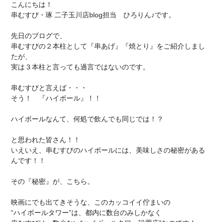
こんにちは！
串むすび・琢 二子玉川店blog
担当
ひろりん♪です。
先日のブログで、
串むすびの２本柱として『串あげ』『焼とり』をご紹介しまし
たが、
実は３本柱と言っても過言ではないのです。
串むすびと言えば・・・
そう！
『ハイボール』
！！
ハイボールなんて、何処で飲んでも同じでは！？
と思われた皆さん！！
いえいえ、串むすびのハイボールには、美味しさの秘密がある
んです！！
その『秘密』が、こちら。
映画にでも出てきそうな、このカッコイイ佇まいの
“ハイボールタワー”は、都内に数台のみしかなく