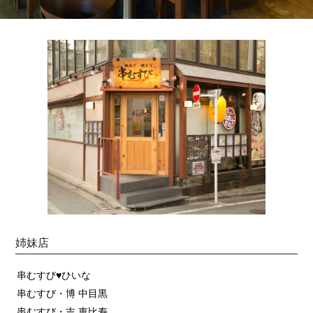
姉妹店
串むすび♥ひいな
串むすび・博 中目黒
串むすび・吉 恵比寿