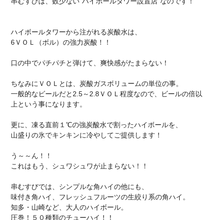
串むすびは、数少ない“ハイボールタワー設置店”なのです！
ハイボールタワーから注がれる炭酸水は、
6ＶＯＬ（ボル）の強力炭酸！！
口の中でパチパチと弾けて、爽快感がたまらない！
ちなみにＶＯＬとは、炭酸ガスボリュームの単位の事。
一般的なビールだと2.5～2.8ＶＯＬ程度なので、ビールの倍以
上という事になります。
更に、凍る直前１℃の強炭酸水で割ったハイボールを、
山盛りの氷でキンキンに冷やしてご提供します！
う～～ん！！
これはもう、シュワシュワが止まらない！！
串むすびでは、シンプルな角ハイの他にも、
味付き角ハイ、フレッシュフルーツの生絞り系の角ハイ。
知多・山崎など、大人のハイボール。
圧巻！５０種類のチューハイ！！