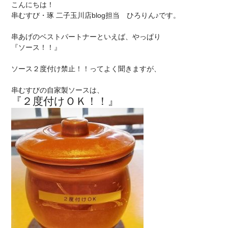
こんにちは！
串むすび・琢 二子玉川店blog
担当
ひろりん♪です。
串あげのベストパートナーといえば、やっぱり
『ソース！！』
ソース２度付け禁止！！ってよく聞きますが、
串むすびの自家製ソースは、
『２度付けＯＫ！！』