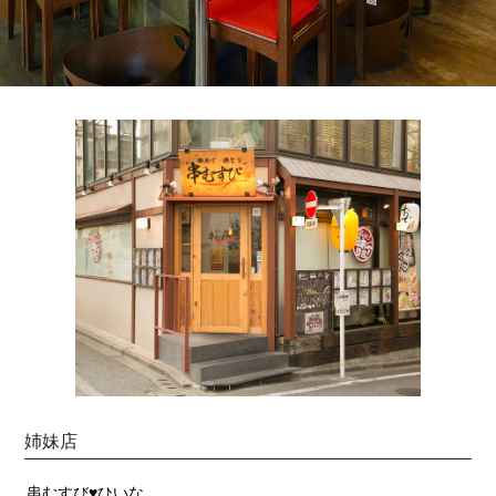
姉妹店
串むすび♥ひいな