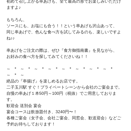
初めて召し上がる串あげも、全て最高の形でお楽しみいただけ
ますよ♪
もちろん、
ソースにも、お塩にも合う！！という串あげも沢山あって、
同じ串あげで、色んな食べ方を試してみるのも、楽しいですよ
ね♪♪
串あげをご注文の際は、ぜひ『食方御指南書』を見ながら、
お好みの食べ方を探してみてくださいね！！
～ * ～ * ～ * ～ * ～ * ～ * ～ * ～ *
～ * ～
絶品の『串揚げ』を楽しめるお店です。
二子玉川駅 すぐ！プライベートシーンから会社のご宴会まで。
自慢の串あげ１本50円～100円（税抜）でご用意しておりま
す。
歓迎会 送別会 宴会
宴会コースは飲放題付き、3240円〜！
各種ご宴会（女子会、会社ご宴会、同窓会、歓送迎会）などご
予約お待ちしております！