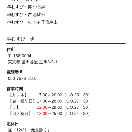
串むすび・博 中目黒
串むすび・吉 恵比寿
串むすび・らじゅ 千歳烏山
串むすび 琢
住所
〒 158-0094
東京都 世田谷区 玉川3-5-1
電話番号
050-7576-5116
営業時間
【月～木】 17:00～26:00（L.O.25：30）
【金・祝前日】17:00～28:00（L.O.27：30）
【土】
12:00
～28:00（L.O.27：30）
【日・祝日】
12:00
～25:00（L.O.24：30）
定休日
無（12/31・元旦除く）