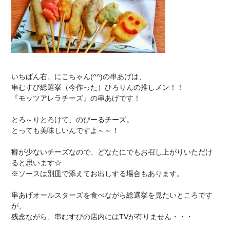
いちばん右、にこちゃん(^^)の串あげは、
串むすび総選挙（今作った）ひろりんの推しメン！！
『モッツアレラチーズ』の串あげです！
とろ～りとろけて、のびーるチーズ。
とっても美味しいんですよ～～！
癖が少ないチーズなので、どなたにでもお召し上がりいただけ
ると思います☆
※ソースは別皿で添えてお出しする場合もあります。
串あげオールスターズを食べながら総選挙を見たいところです
が、
残念ながら、串むすびの店内にはTVが有りません・・・