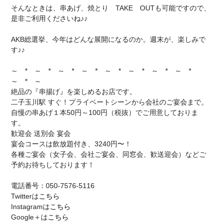
そんなときは、串あげ、焼とり TAKE OUTも可能ですので、
是非ご利用くださいね♪♪
AKB総選挙、今年はどんな展開になるのか。週末が、楽しみで
す♪♪
～ * ～ * ～ * ～ * ～ * ～ * ～ * ～ *
～ * ～
絶品の『串揚げ』を楽しめるお店です。
二子玉川駅 すぐ！プライベートシーンから会社のご宴会まで。
自慢の串あげ１本50円～100円（税抜）でご用意しておりま
す。
歓迎会 送別会 宴会
宴会コースは飲放題付き、3240円〜！
各種ご宴会（女子会、会社ご宴会、同窓会、歓送迎会）などご
予約お待ちしております！
電話番号：050-7576-5116
Twitterは
こちら
Instagramは
こちら
Google＋は
こちら