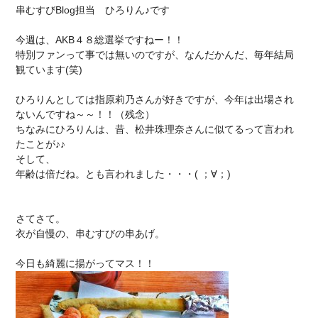
串むすびBlog担当 ひろりん♪です
今週は、AKB４８総選挙ですねー！！
特別ファンって事では無いのですが、なんだかんだ、毎年結局
観ています(笑)
ひろりんとしては指原莉乃さんが好きですが、今年は出場され
ないんですね～～！！（残念）
ちなみにひろりんは、昔、松井珠理奈さんに似てるって言われ
たことが♪♪
そして、
年齢は倍だね。とも言われました・・・( ；∀；)
さてさて。
衣が自慢の、串むすびの串あげ。
今日も綺麗に揚がってマス！！