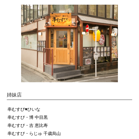
姉妹店
串むすび♥ひいな
串むすび・博 中目黒
串むすび・吉 恵比寿
串むすび・らじゅ 千歳烏山