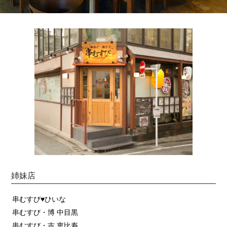
姉妹店
串むすび♥ひいな
串むすび・博 中目黒
串むすび・吉 恵比寿