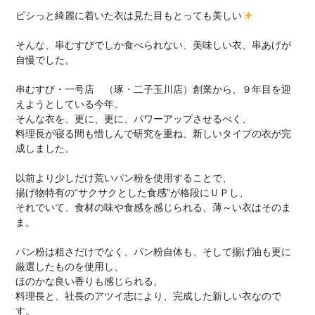
ピシっと綺麗に着いた衣は見た目もとっても美しい
そんな、串むすびでしか食べられない、美味しい衣、串あげが
自慢でした。
串むすび・一号店 （琢・二子玉川店）創業から、９年目を迎
えようとしている今年。
そんな衣を、更に、更に、パワーアップさせるべく、
料理長が寝る間も惜しんで研究を重ね、新しいタイプの衣が完
成しました。
以前より少しだけ荒いパン粉を使用することで、
揚げ物特有の“サクサクとした食感”が格段にＵＰし、
それでいて、食材の味や食感を感じられる、薄～い衣はそのま
ま。
パン粉は粗さだけでなく、パン粉自体も、そして揚げ油も更に
厳選したものを使用し、
ほのかな良い香りも感じられる、
料理長と、社長のアツイ志により、完成した新しい衣なので
す。