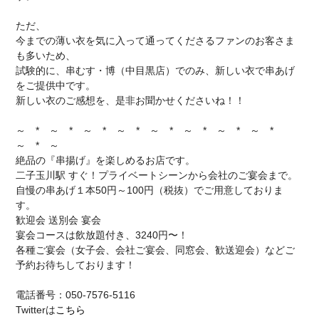
ただ、
今までの薄い衣を気に入って通ってくださるファンのお客さま
も多いため、
試験的に、串むす・博（中目黒店）でのみ、新しい衣で串あげ
をご提供中です。
新しい衣のご感想を、是非お聞かせくださいね！！
～ * ～ * ～ * ～ * ～ * ～ * ～ * ～ *
～ * ～
絶品の『串揚げ』を楽しめるお店です。
二子玉川駅 すぐ！プライベートシーンから会社のご宴会まで。
自慢の串あげ１本50円～100円（税抜）でご用意しておりま
す。
歓迎会 送別会 宴会
宴会コースは飲放題付き、3240円〜！
各種ご宴会（女子会、会社ご宴会、同窓会、歓送迎会）などご
予約お待ちしております！
電話番号：050-7576-5116
Twitterは
こちら