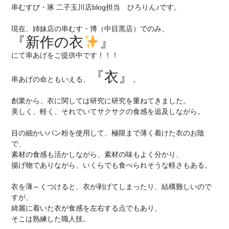
串むすび・琢 二子玉川店blog
担当
ひろりん♪です。
現在、姉妹店の串むす・博（中目黒店）でのみ、
『新作の衣
』
にて串あげをご提供中です！！！
『衣』
串あげの命ともいえる、
。
創業から、衣に関しては研究に研究を重ねてきました。
美しく、軽く、それでいてサクサクの食感を追及しながら。
目の細かいパン粉を使用して、極限まで薄く着けた衣のお陰
で、
素材の食感も活かしながら、素材の味もよく分かり、
揚げ物でありながら、いくらでも食べられそうな軽さもある。
衣を薄～くつけると、衣が剥げてしまったり、結構難しいので
すが、
綺麗に着いた衣が食感を左右する点でもあり、
そこは熟練した職人技。