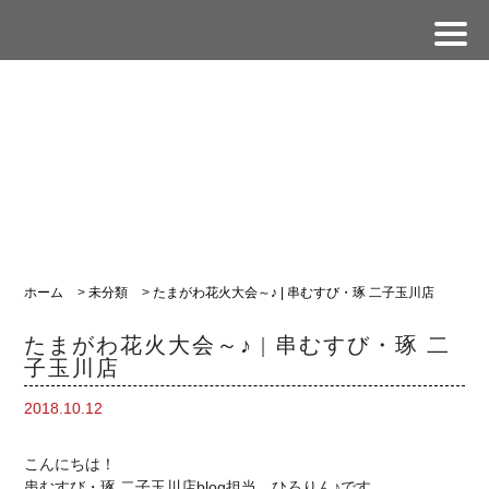
ホーム
>
未分類
>
たまがわ花火大会～♪ | 串むすび・琢 二子玉川店
たまがわ花火大会～♪ | 串むすび・琢 二
子玉川店
2018.10.12
こんにちは！
串むすび・琢 二子玉川店blog
担当
ひろりん♪です。