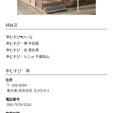
姉妹店
串むすび♥ひいな
串むすび・博 中目黒
串むすび・吉 恵比寿
串むすび・らじゅ 千歳烏山
串むすび 琢
住所
〒 158-0094
東京都 世田谷区 玉川3-5-1
電話番号
050-7576-5116