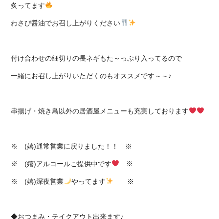
炙ってます
わさび醤油でお召し上がりください
付け合わせの細切りの長ネギもた～っぷり入ってるので
一緒にお召し上がりいただくのもオススメです～～♪
串揚げ・焼き鳥以外の居酒屋メニューも充実しております
※ (嬉)通常営業に戻りました！！ ※
※ (嬉)アルコールご提供中です
※
※ (嬉)深夜営業
やってます
※
◆おつまみ・テイクアウト出来ます♪