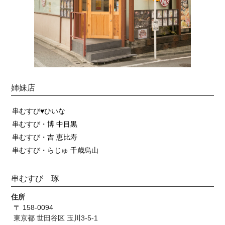
姉妹店
串むすび♥ひいな
串むすび・博 中目黒
串むすび・吉 恵比寿
串むすび・らじゅ 千歳烏山
串むすび 琢
住所
〒 158-0094
東京都 世田谷区 玉川3-5-1