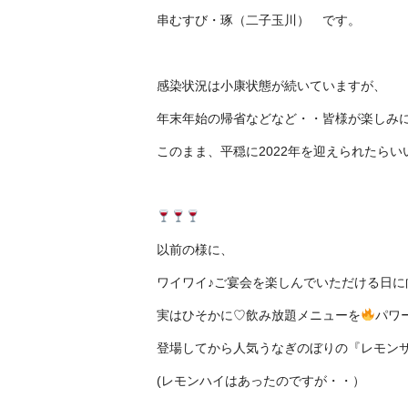
串むすび・琢（二子玉川） です。
感染状況は小康状態が続いていますが、
年末年始の帰省などなど・・皆様が楽しみ
このまま、平穏に
2022
年を迎えられたらい
以前の様に、
ワイワイ♪ご宴会を楽しんでいただける日に
実はひそかに♡飲み放題メニューを
パワ
登場してから人気うなぎのぼりの『レモン
(レモンハイはあったのですが・・）