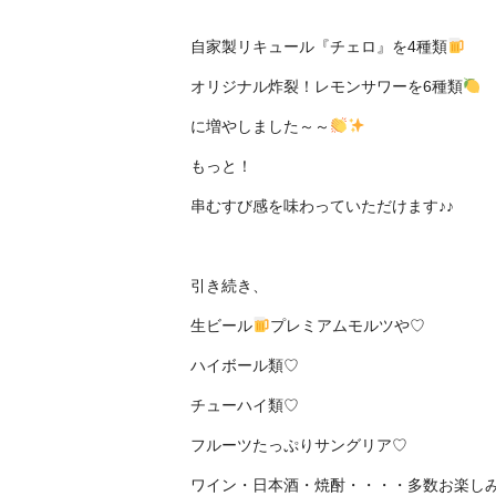
自家製リキュール『チェロ』を4種類
オリジナル炸裂！レモンサワーを6種類
に増やしました～～
もっと！
串むすび感を味わっていただけます♪♪
引き続き、
生ビール
プレミアムモルツや♡
ハイボール類♡
チューハイ類♡
フルーツたっぷりサングリア♡
ワイン・日本酒・焼酎・・・・多数お楽しみ