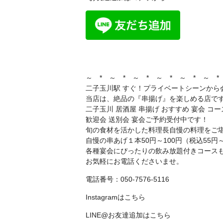
～ * ～ * ～ * ～ * ～ * ～ *
二子玉川駅 すぐ！プライベートシーンから
当店は、絶品の『串揚げ』を楽しめる店で
二子玉川 居酒屋 串揚げ おすすめ 宴会 コー
歓迎会 送別会 宴会ご予約受付中です！
旬の食材を活かした料理長自慢の料理をご
自慢の串あげ１本50円～100円（税込55円
各種宴会にぴったりの飲み放題付きコース
お気軽にお電話くださいませ。
電話番号：050-7576-5116
Instagramは
こちら
LINE@お友達追加は
こちら