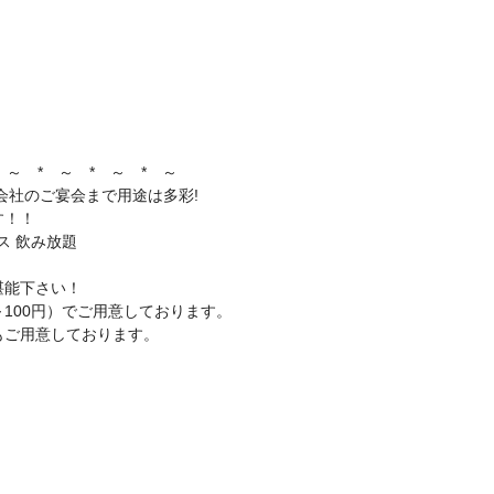
 ～ * ～ * ～ * ～
会社のご宴会まで用途は多彩!
す！！
ス 飲み放題
堪能下さい！
～100円）でご用意しております。
もご用意しております。