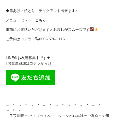
◆串あげ・焼とり テイクアウト出来ます♪
メニューは→→
こちら
事前にお電話いただけますとお渡しがスムーズです
ご予約はコチラ
050-7576-5116
LINE＠お友達募集中です★
↓お友達追加はコチラから♪↓
～ * ～ * ～ * ～ * ～ * ～ * ～ * ～ *
～ * ～
二子玉川駅 すぐ！プライベートシーンから会社のご宴会まで用