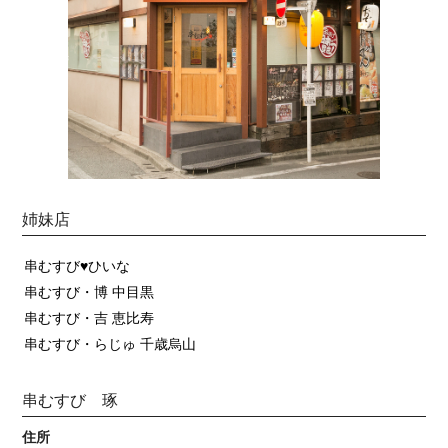
姉妹店
串むすび♥ひいな
串むすび・博 中目黒
串むすび・吉 恵比寿
串むすび・らじゅ 千歳烏山
串むすび 琢
住所