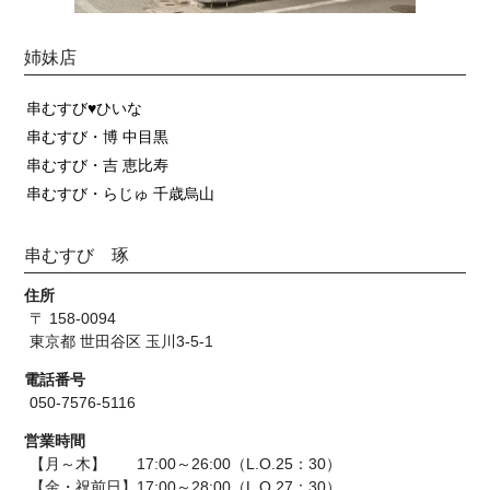
姉妹店
串むすび♥ひいな
串むすび・博 中目黒
串むすび・吉 恵比寿
串むすび・らじゅ 千歳烏山
串むすび 琢
住所
〒 158-0094
東京都 世田谷区 玉川3-5-1
電話番号
050-7576-5116
営業時間
【月～木】 17:00～26:00（L.O.25：30）
【金・祝前日】17:00～28:00（L.O.27：30）