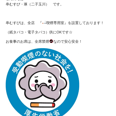
串むすび・琢（二子玉川） です。
串むすびは、全店 『
喫煙専用室』を設置しております！
（
紙タバコ・電子タバコ）供にOKです☆
お食事のお席は、全席禁煙
なので安心安全！