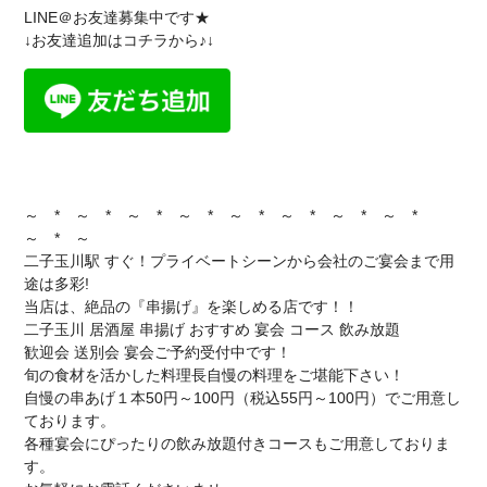
LINE＠お友達募集中です★
↓お友達追加はコチラから♪↓
～ * ～ * ～ * ～ * ～ * ～ * ～ * ～ *
～ * ～
二子玉川駅 すぐ！プライベートシーンから会社のご宴会まで用
途は多彩!
当店は、絶品の『串揚げ』を楽しめる店です！！
二子玉川 居酒屋 串揚げ おすすめ 宴会 コース 飲み放題
歓迎会 送別会 宴会ご予約受付中です！
旬の食材を活かした料理長自慢の料理をご堪能下さい！
自慢の串あげ１本50円～100円（税込55円～100円）でご用意し
ております。
各種宴会にぴったりの飲み放題付きコースもご用意しておりま
す。