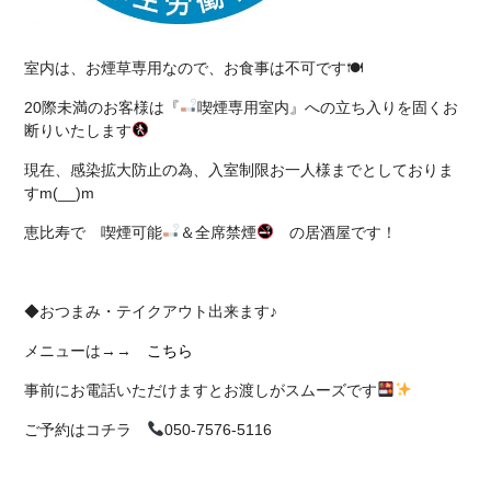
室内は、お煙草専用なので、お食事は不可です🍽
20際未満のお客様は『
喫煙専用室内』への立ち入りを固くお
断りいたします
現在、感染拡大防止の為、入室制限お一人様までとしておりま
すm(__)m
恵比寿で 喫煙可能
＆全席禁煙
の居酒屋です！
◆おつまみ・テイクアウト出来ます♪
メニューは→→
こちら
事前にお電話いただけますとお渡しがスムーズです
ご予約はコチラ
050-7576-5116