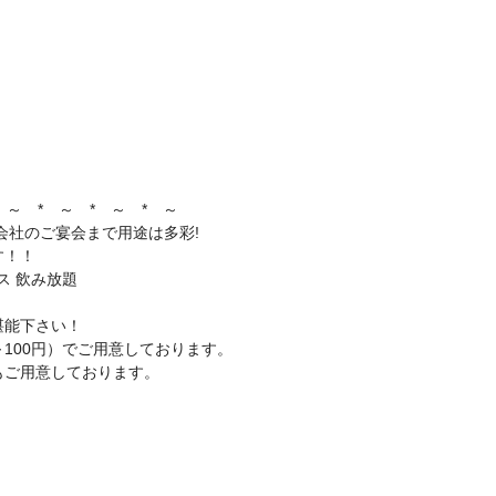
 ～ * ～ * ～ * ～
会社のご宴会まで用途は多彩!
す！！
ス 飲み放題
堪能下さい！
～100円）でご用意しております。
もご用意しております。