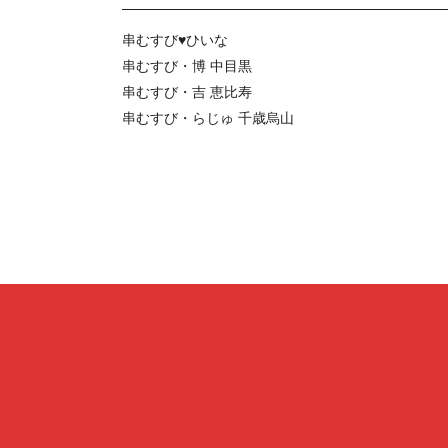
串むすび♥ひいな
串むすび・博 中目黒
串むすび・吉 恵比寿
串むすび・らじゅ 千歳烏山