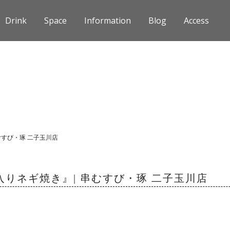
Drink
Space
Information
Blog
Access
むすび・琢 二子玉川店
りネギ焼き』| 串むすび・琢 二子玉川店