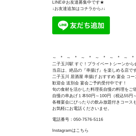
LINE＠お友達募集中です★
↓お友達追加はコチラから♪↓
～ * ～ * ～ * ～ * ～ * ～ *
二子玉川駅 すぐ！プライベートシーンから
当店は、絶品の『串揚げ』を楽しめる店で
二子玉川 居酒屋 串揚げ おすすめ 宴会 コー
歓迎会 送別会 宴会ご予約受付中です！
旬の食材を活かした料理長自慢の料理をご
自慢の串あげ１本50円～100円（税込55円
各種宴会にぴったりの飲み放題付きコース
お気軽にお電話くださいませ。
電話番号：050-7576-5116
Instagramは
こちら