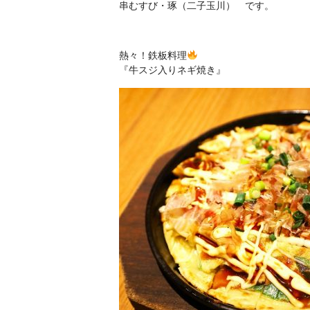
串むすび・琢（二子玉川） です。
熱々！鉄板料理
『牛スジ入りネギ焼き』