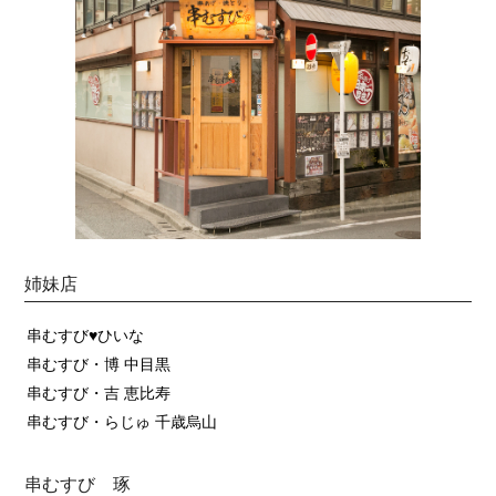
姉妹店
串むすび♥ひいな
串むすび・博 中目黒
串むすび・吉 恵比寿
串むすび・らじゅ 千歳烏山
串むすび 琢