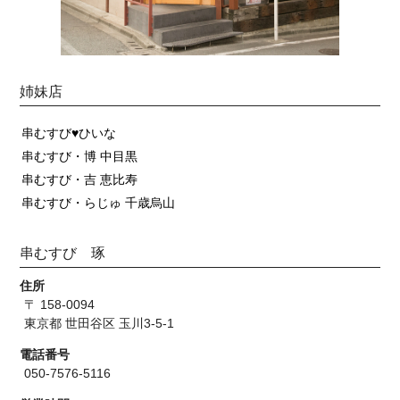
姉妹店
串むすび♥ひいな
串むすび・博 中目黒
串むすび・吉 恵比寿
串むすび・らじゅ 千歳烏山
串むすび 琢
住所
〒 158-0094
東京都 世田谷区 玉川3-5-1
電話番号
050-7576-5116