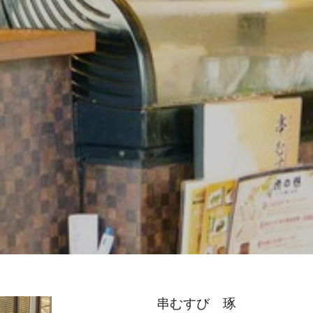
串むすび 琢