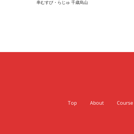
串むすび・らじゅ 千歳烏山
Top
About
Course