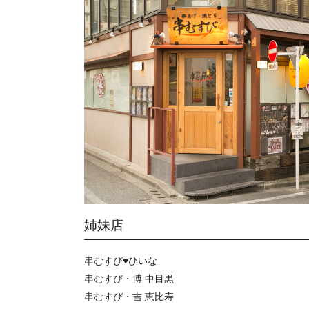
姉妹店
串むすび♥ひいな
串むすび・博 中目黒
串むすび・吉 恵比寿