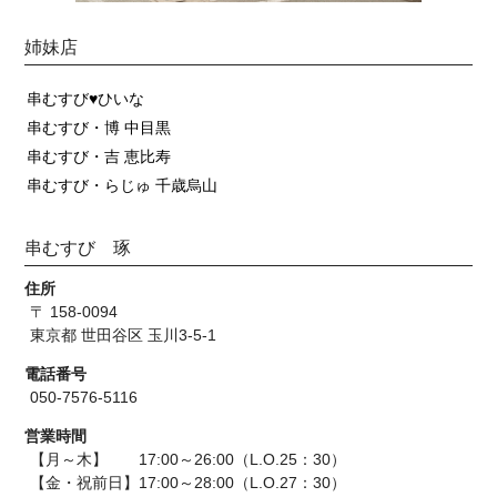
姉妹店
串むすび♥ひいな
串むすび・博 中目黒
串むすび・吉 恵比寿
串むすび・らじゅ 千歳烏山
串むすび 琢
住所
〒 158-0094
東京都 世田谷区 玉川3-5-1
電話番号
050-7576-5116
営業時間
【月～木】 17:00～26:00（L.O.25：30）
【金・祝前日】17:00～28:00（L.O.27：30）