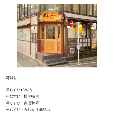
姉妹店
串むすび♥ひいな
串むすび・博 中目黒
串むすび・吉 恵比寿
串むすび・らじゅ 千歳烏山