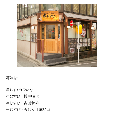
姉妹店
串むすび♥ひいな
串むすび・博 中目黒
串むすび・吉 恵比寿
串むすび・らじゅ 千歳烏山