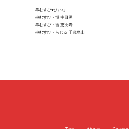
串むすび♥ひいな
串むすび・博 中目黒
串むすび・吉 恵比寿
串むすび・らじゅ 千歳烏山
Top
About
Course