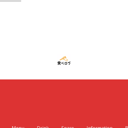
Menu
Drink
Space
Information
B