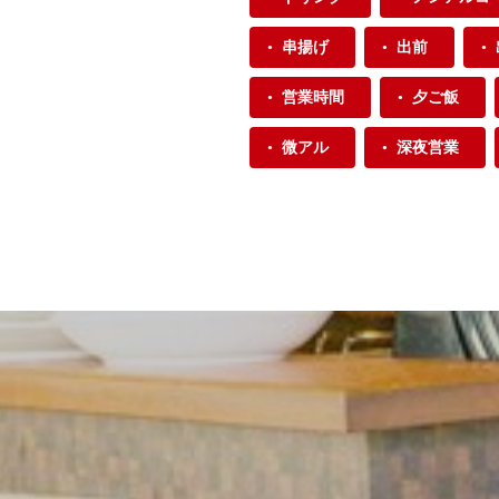
串揚げ
出前
営業時間
夕ご飯
微アル
深夜営業