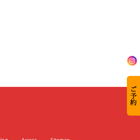
log
Access
Sitemap