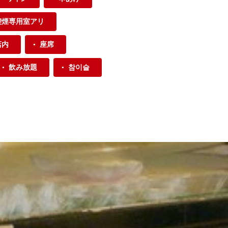
喫煙専用室アリ
店内
座席
飲み放題
참이슬