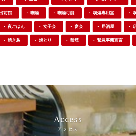
出前館
喫煙
喫煙可能
喫煙専用室
夜ごはん
女子会
宴会
居酒屋
焼き鳥
焼とり
禁煙
緊急事態宣言
Access
アクセス