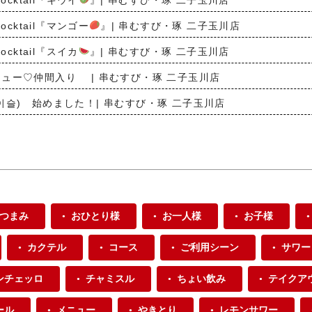
ocktail『キウイ
』| 串むすび・琢 二子玉川店
Cocktail『マンゴー
』| 串むすび・琢 二子玉川店
ocktail『スイカ
』| 串むすび・琢 二子玉川店
ュー♡仲間入り | 串むすび・琢 二子玉川店
이슬) 始めました！| 串むすび・琢 二子玉川店
つまみ
おひとり様
お一人様
お子様
カクテル
コース
ご利用シーン
サワー
ンチェッロ
チャミスル
ちょい飲み
テイクア
ール
メニュー
やきとり
レモンサワー