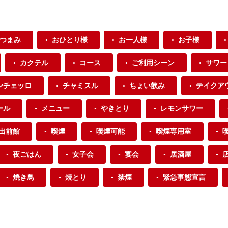
つまみ
おひとり様
お一人様
お子様
カクテル
コース
ご利用シーン
サワー
ンチェッロ
チャミスル
ちょい飲み
テイクア
ール
メニュー
やきとり
レモンサワー
出前館
喫煙
喫煙可能
喫煙専用室
夜ごはん
女子会
宴会
居酒屋
焼き鳥
焼とり
禁煙
緊急事態宣言