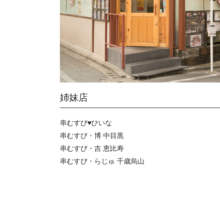
姉妹店
串むすび♥ひいな
串むすび・博 中目黒
串むすび・吉 恵比寿
串むすび・らじゅ 千歳烏山