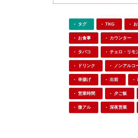
タグ
TKG
お
お食事
カウンター
タバコ
チェロ・リモ
ドリンク
ノンアルコ
串揚げ
出前
営業時間
夕ご飯
微アル
深夜営業