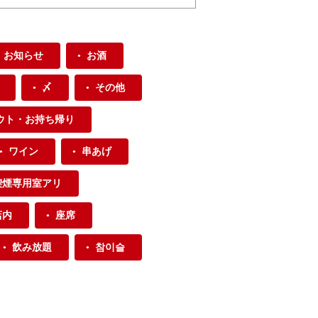
お知らせ
お酒
〆
その他
ウト・お持ち帰り
ワイン
串あげ
喫煙専用室アリ
店内
座席
飲み放題
참이슬