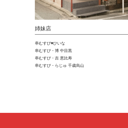
姉妹店
串むすび♥ひいな
串むすび・博 中目黒
串むすび・吉 恵比寿
串むすび・らじゅ 千歳烏山