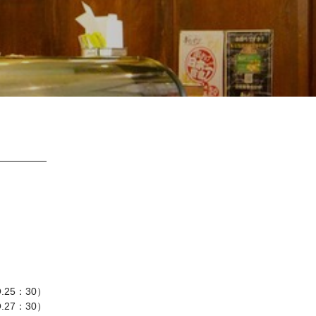
.25：30）
.27：30）